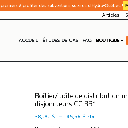
premiers à profiter des subventions solaires d’Hydro-Québec !
M
Articles
S
ACCUEIL
ÉTUDES DE CAS
FAQ
BOUTIQUE
Boîtier/boîte de distribution 
disjoncteurs CC BB1
Plage de prix : 
38,00
$
–
45,56
$
+tx