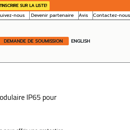
'INSCRIRE SUR LA LISTE!
uivez-nous
Devenir partenaire
Avis
Contactez-nous
DEMANDE DE SOUMISSION
ENGLISH
modulaire IP65 pour
38,00 $ à 45,56 $