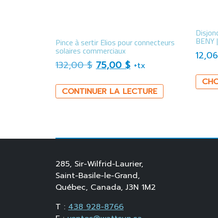
Disjon
BENY |
Pince à sertir Elios pour connecteurs
solaires commerciaux
12,0
Le prix initial était : 132,00 $
Le prix actuel est : 
132,00
$
75,00
$
+tx
CHO
CONTINUER LA LECTURE
285, Sir-Wilfrid-Laurier,
Saint-Basile-le-Grand,
Québec, Canada, J3N 1M2
T :
438 928-8766