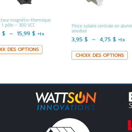
cteur magnéto-thermique
 1 pôle – 300 VCC
Pince solaire centrale en alum
anodisé
Plage de prix : 12,06 $ à 15,99 $
6
$
–
15,99
$
+tx
.
75,00 $.
Plage 
3,95
$
–
4,75
$
+tx
Ce produit a plusieurs variations. Les
IX DES OPTIONS
Ce
CHOIX DES OPTIONS