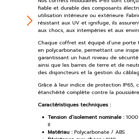
Nos coffrets modulaires IP65 sont conçus
fiable et durable des composants électr
utilisation intérieure ou extérieure. Fab
résistant aux UV et ignifuge, ils assure
aux chocs, aux intempéries et aux envi
Chaque coffret est équipé d’une porte t
en polycarbonate, permettant une inspect
garantissant un haut niveau de sécurité. 
ainsi que les barres de terre et de neut
des disjoncteurs et la gestion du câblag
Grâce à leur indice de protection IP65, 
étanchéité complète contre la poussière 
Caractéristiques techniques :
Tension d’isolement nominale :
1000 
II
Matériau :
Polycarbonate / ABS