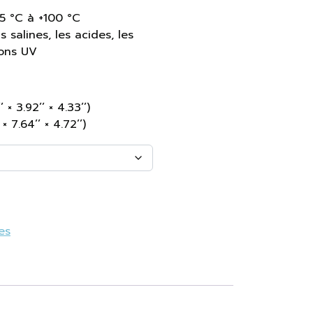
5 °C à +100 °C
s salines, les acides, les
yons UV
× 3.92’’ × 4.33’’)
 7.64’’ × 4.72’’)
es